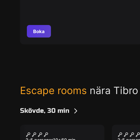
Boka
Escape rooms
nära Tibro
Skövde, 30 min
Escape room
Escape ro
Befria superhjältar
Biogra
2-5 personer
10
+
60
min.
2-5 perso