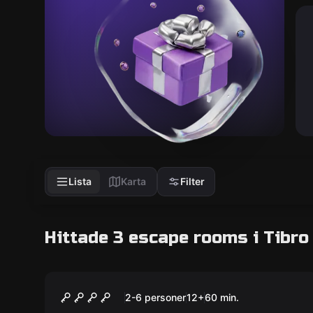
Lista
Karta
Filter
Hittade 3 escape rooms i Tibro
Escape room
Det hemliga boksällskapet
2-6 personer
12
+
60
min.