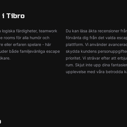
 i Tibro
a logiska färdigheter, teamwork
Du kan läsa äkta recensioner från
pe rooms för alla humör och
förvänta dig från det valda escap
e eller erfaren spelare - här
plattform. Vi använder avancerad 
juder både familjevänliga escape
skydda kundens personuppgifter. D
ökare.
prioritet. Vi strävar efter att er
rum. Skjut inte upp dina fantasie
upplevelse med våra betrodda ka
o