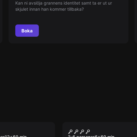
Kan ni avslöja grannens identitet samt ta er ut ur
skjulet innan han kommer tillbaka?
Boka
om
Escape room
fen
Tidsresa
ner
12
+
60
min.
2-6 personer
6
+
60
min.