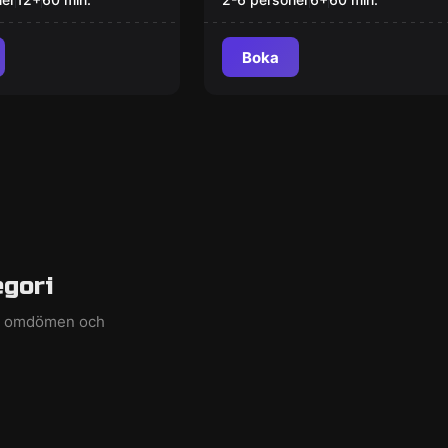
Boka
egori
ed omdömen och