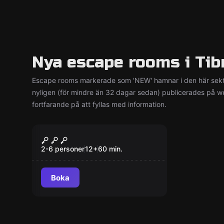
Nya escape rooms i Tib
Escape rooms markerade som 'NEW' hamnar i den här sekt
nyligen (för mindre än 32 dagar sedan) publicerades på w
fortfarande på att fyllas med information.
Escape room
Skjulet
Ny
2-6 personer
12
+
60
min.
Boka