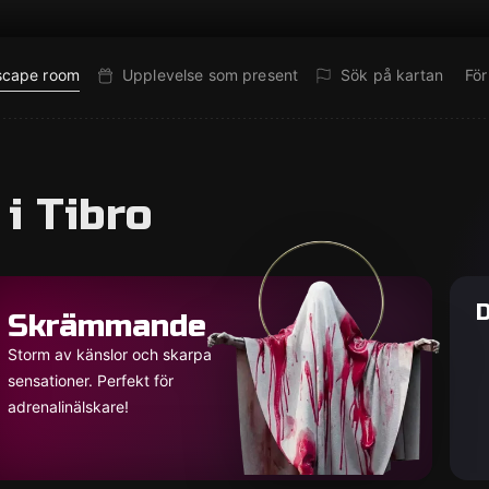
escape room
Upplevelse som present
Sök på kartan
Fö
i Tibro
D
Skrämmande
Storm av känslor och skarpa
sensationer. Perfekt för
adrenalinälskare!