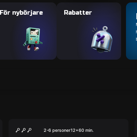
För nybörjare
Rabatter
Escape room
Skjulet
Ny
2-6 personer
12
+
60
min.