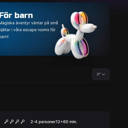
För barn
Magiska äventyr väntar på små
hjältar i våra escape rooms för
barn!
Escape room
Skjulet
2-4 personer
12
+
60
min.