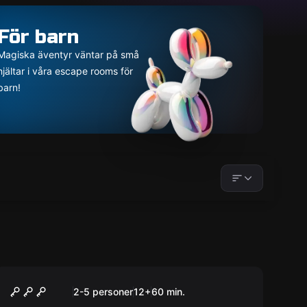
För barn
Magiska äventyr väntar på små
hjältar i våra escape rooms för
barn!
Escape room
Mysterium
2-5 personer
12
+
60
min.