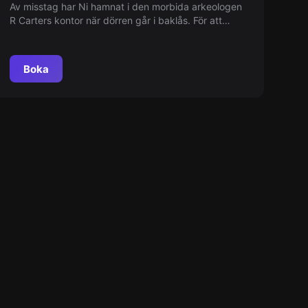
Av misstag har Ni hamnat i den morbida arkeologen
R Carters kontor när dörren går i baklås. För att
komma ut innan mörkret härskar behöver Ni lösa
Carters mysterier. Stanna inte för länge för att inte
gå samma öde tillmötes som Carter..
Boka