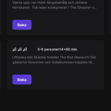
Vakna upp i en mörk fängelsehåla och utmana
herrskaren. Två team konkurrerar i 'The Shadow' och
'The Darkness' för att fly. Minst 2, max 5 på varje
bana. Vem kommer att fly först?
Boka
Escape room
The Hotel
3-6 personer
14
+
60
min.
Utforska det ökända hotellet The Red Monarch! Där
gästerna försvinner och hotellrummen kopplas till
skräck. Kommer ni undan eller blir ni förevigt
inspärrade?
Boka