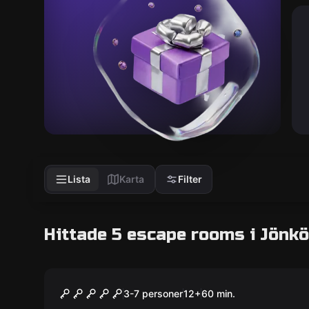
Lista
Karta
Filter
Hittade 5 escape rooms i Jönk
Escape room
Assassination
3-7 personer
12
+
60
min.