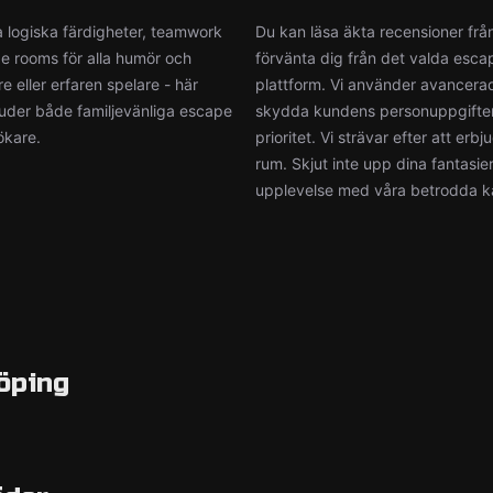
a logiska färdigheter, teamwork
Du kan läsa äkta recensioner från
pe rooms för alla humör och
förvänta dig från det valda escap
e eller erfaren spelare - här
plattform. Vi använder avancerad 
juder både familjevänliga escape
skydda kundens personuppgifter. D
ökare.
prioritet. Vi strävar efter att er
rum. Skjut inte upp dina fantasie
upplevelse med våra betrodda ka
öping