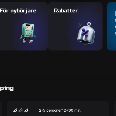
För nybörjare
Rabatter
öping
Escape room
Dungeons - The Shadow
2-5 personer
12
+
60
min.