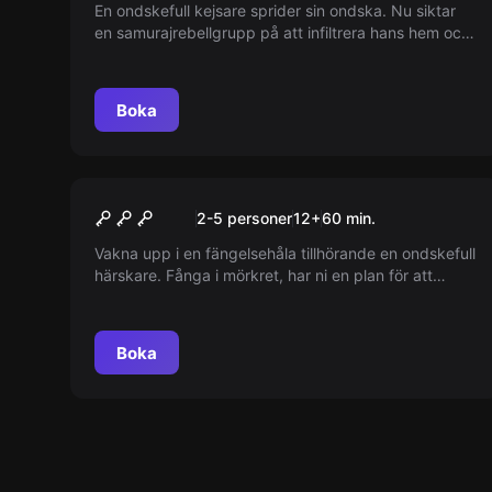
En ondskefull kejsare sprider sin ondska. Nu siktar
en samurajrebellgrupp på att infiltrera hans hem och
beända hans tyranni.
Boka
Escape room
Dungeons - The Darkness
2-5 personer
12
+
60
min.
Vakna upp i en fängelsehåla tillhörande en ondskefull
härskare. Fånga i mörkret, har ni en plan för att
stoppa honom? Skulle hans plan fungera eller är ni
fria? Två fängelsehålor, två utmaningar: 'The
Shadow' och 'The Darkness'.
Boka