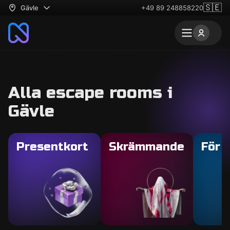
🇸🇪
Gävle
+49 89 248858220
Alla escape rooms i
Gävle
Presentkort
Skrämmande
För 