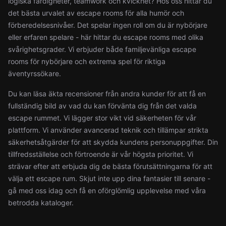
logiska färdigheter, teamwork och kvickhet? Hos oss hittar du
det bästa urvalet av escape rooms för alla humör och
förberedelsesnivåer. Det spelar ingen roll om du är nybörjare
eller erfaren spelare - här hittar du escape rooms med olika
svårighetsgrader. Vi erbjuder både familjevänliga escape
rooms för nybörjare och extrema spel för riktiga
äventyrssökare.
Du kan läsa äkta recensioner från andra kunder för att få en
fullständig bild av vad du kan förvänta dig från det valda
escape rummet. Vi lägger stor vikt vid säkerheten för vår
plattform. Vi använder avancerad teknik och tillämpar strikta
säkerhetsåtgärder för att skydda kundens personuppgifter. Din
tillfredsställelse och förtroende är vår högsta prioritet. Vi
strävar efter att erbjuda dig de bästa förutsättningarna för att
välja ett escape rum. Skjut inte upp dina fantasier till senare -
gå med oss idag och få en oförglömlig upplevelse med våra
betrodda kataloger.