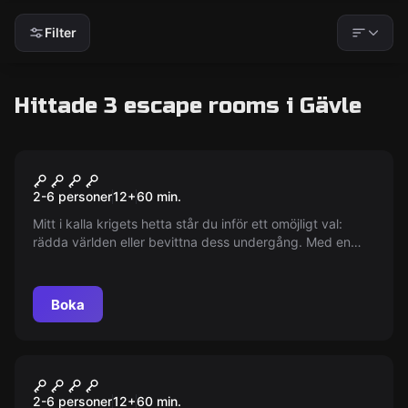
Filter
Hittade 3 escape rooms i Gävle
Escape room
THE BUNKER
2-6 personer
12
+
60
min.
Mitt i kalla krigets hetta står du inför ett omöjligt val:
rädda världen eller bevittna dess undergång. Med en
tickande klocka och förrädiska allierade hänger hela
mänsklighetens framtid på din förmåga att överlista
fienden och förhindra en kärnvapenkatastrof.
Boka
Escape room
LIFE SENTENCE
2-6 personer
12
+
60
min.