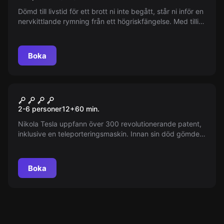
Dömd till livstid för ett brott ni inte begått, står ni inför en
nervkittlande rymning från ett högriskfängelse. Med tillit
och samarbete som era enda vapen, planera er väg ut
mot friheten innan tiden rinner ut och vakterna hittar er.
Kan ni överlista systemet?
Boka
Escape room
TESLA`S MYSTERY
2-6 personer
12
+
60
min.
Nikola Tesla uppfann över 300 revolutionerande patent,
inklusive en teleporteringsmaskin. Innan sin död gömde
han ritningarna för att hindra dem från att hamna i fel
händer. Hans vänner står nu inför utmaningen att hitta
dem, baserat på kryptiska ledtrådar.
Boka