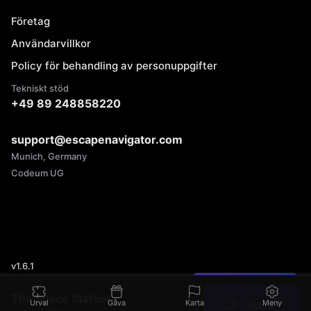
Företag
Användarvillkor
Policy för behandling av personuppgifter
Tekniskt stöd
+49 89 248858220
support@escapenavigator.com
Munich, Germany
Codeum UG
v
1.6.1
Hittade du ett fel?
The Space Station
Boka
Urval
Gåva
Karta
Meny