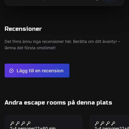
Recensioner
Det finns ännu inga recensioner här. Berätta om ditt äventyr –
lämna det första omdömet!
Lägg till en recension
Andra escape rooms på denna plats
Escape room
Escape room
Dungeons - The King
Dungeons -
Emperor
2-4 personer
12
+
60
min.
2-4 personer
12
+