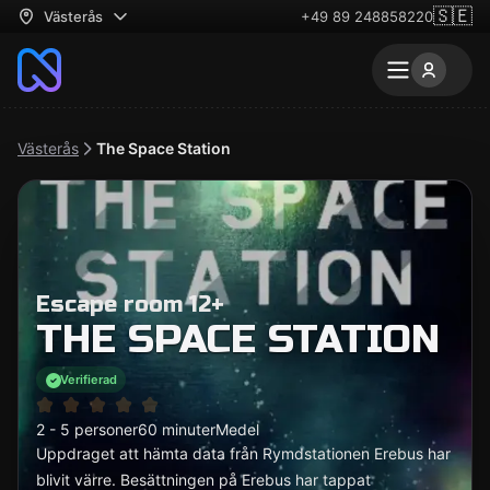
🇸🇪
Västerås
+49 89 248858220
Västerås
The Space Station
Escape room 12+
THE SPACE STATION
Verifierad
2 - 5 personer
60 minuter
Medel
Uppdraget att hämta data från Rymdstationen Erebus har
blivit värre. Besättningen på Erebus har tappat