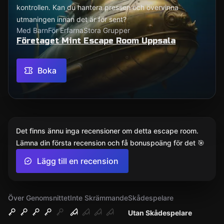
kontrollen. Kan du hantera pressen och övervinna
utmaningen innan det är för sent?
Med Barn
För Erfarna
Stora Grupper
Företaget Mint Escape Room Uppsala
Boka
Det finns ännu inga recensioner om detta escape room.
Lämna din första recension och få bonuspoäng för det 🎯
Lägg till en recension
Över Genomsnittet
Inte Skrämmande
Skådespelare
Utan Skådespelare