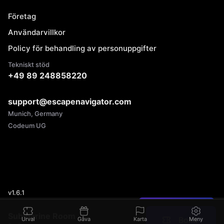
Företag
Användarvillkor
Policy för behandling av personuppgifter
Tekniskt stöd
+49 89 248858220
support@escapenavigator.com
Munich, Germany
Codeum UG
v
1.6.1
Hittade du ett fel?
Submarine Room
Boka
Urval
Gåva
Karta
Meny