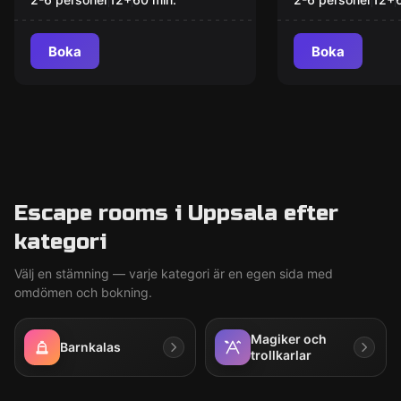
Boka
Boka
Escape rooms i Uppsala efter
kategori
Välj en stämning — varje kategori är en egen sida med
omdömen och bokning.
Magiker och
Barnkalas
trollkarlar