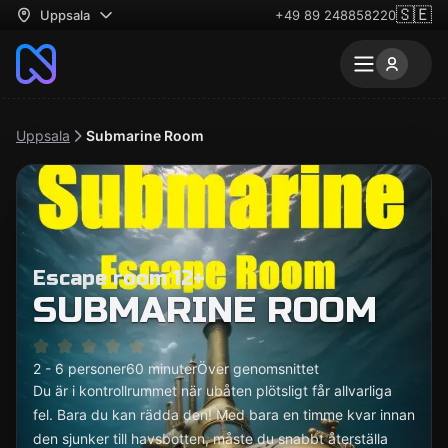
🇸🇪
Uppsala
+49 89 248858220
Uppsala
Submarine Room
Escape room 12+
SUBMARINE ROOM
2 - 6 personer
60 minuter
Över genomsnittet
Du är i kontrollrummet när ubåten plötsligt får allvarliga
fel. Bara du kan rädda den! Med bara en timme kvar innan
den sjunker till havsbotten, måste du snabbt återställa