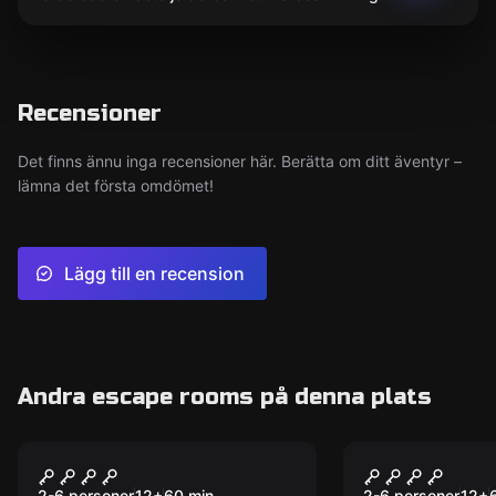
Recensioner
Det finns ännu inga recensioner här. Berätta om ditt äventyr –
lämna det första omdömet!
Lägg till en recension
Andra escape rooms på denna plats
Escape room
Escape room
JURASSIC Experiment
School of 
2-6 personer
12
+
60
min.
2-6 personer
12
+