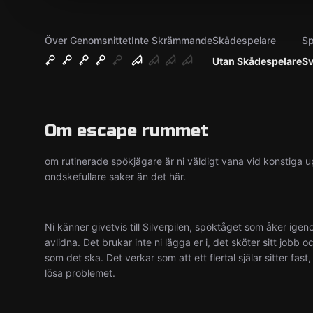
Över Genomsnittet
Inte Skrämmande
Skådespelare
Sp
Utan Skådespelare
Sv
Om escape rummet
om rutinerade spökjägare är ni väldigt vana vid konstiga u
ondskefullare saker än det här.
Ni känner givetvis till Silverpilen, spöktåget som åker i
avlidna. Det brukar inte ni lägga er i, det sköter sitt jobb 
som det ska. Det verkar som att ett flertal själar sitter fast
lösa problemet.