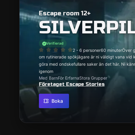
Escape room 12+
SILVERPI
Verifierad
2 - 6 personer
60 minuter
Över 
om rutinerade spökjägare är ni väldigt vana vid 
göra med ondskefullare saker än det här. Ni känne
igenom
Med Barn
För Erfarna
Stora Grupper
Företaget Escape Stories
Boka