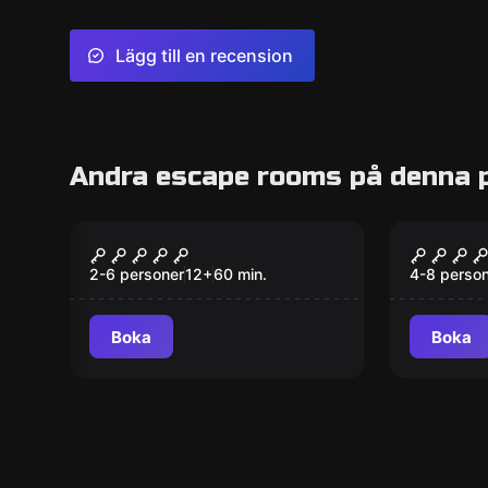
Lägg till en recension
Andra escape rooms på denna 
Escape room
Escape ro
The Last Manuscript
The Es
2-6 personer
12
+
60
min.
4-8 perso
Boka
Boka