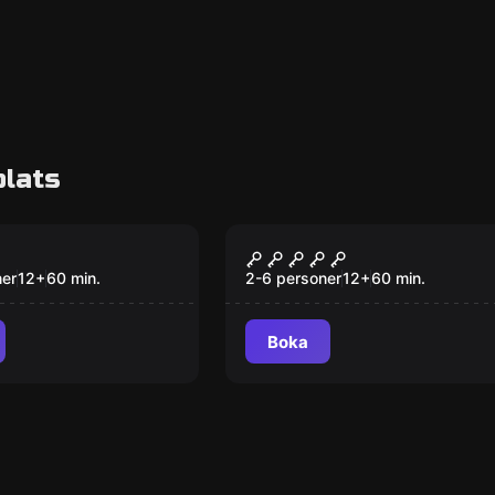
plats
om
Escape room
cape Society
The Cover Up
ner
12
+
60
min.
2-6 personer
12
+
60
min.
Boka