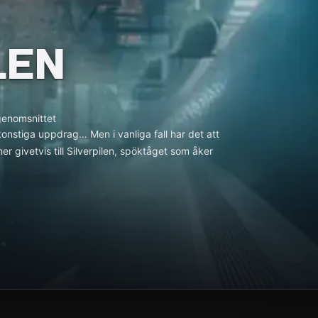
LEN
genomsnittet
konstiga uppdrag… Men i vanliga fall har det att
r givetvis till Silverpilen, spöktåget som åker