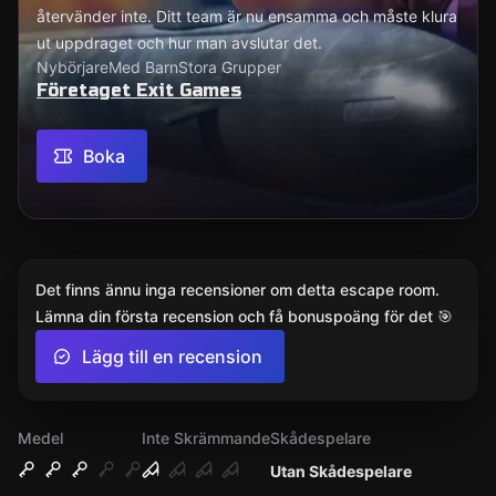
återvänder inte. Ditt team är nu ensamma och måste klura
ut uppdraget och hur man avslutar det.
Nybörjare
Med Barn
Stora Grupper
Företaget Exit Games
Boka
Det finns ännu inga recensioner om detta escape room.
Lämna din första recension och få bonuspoäng för det 🎯
Lägg till en recension
Medel
Inte Skrämmande
Skådespelare
Utan Skådespelare