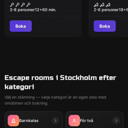
Draculas mor
The Collect
Ny
3-8 personer
12
+
60
min.
2-6 personer
18
+
Boka
Boka
Escape rooms i Stockholm efter
kategori
Välj en stämning — varje kategori är en egen sida med
omdömen och bokning.
Barnkalas
För två