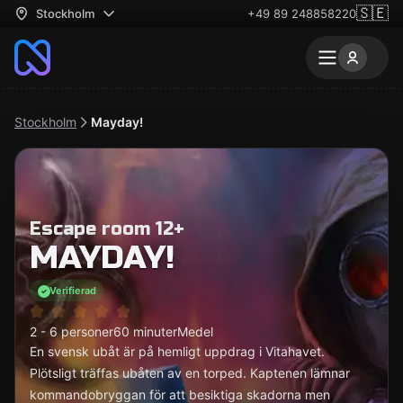
🇸🇪
Stockholm
+49 89 248858220
Stockholm
Mayday!
Escape room 12+
MAYDAY!
Verifierad
2 - 6 personer
60 minuter
Medel
En svensk ubåt är på hemligt uppdrag i Vitahavet.
Plötsligt träffas ubåten av en torped. Kaptenen lämnar
kommandobryggan för att besiktiga skadorna men