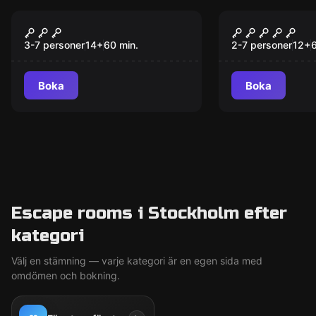
Escape room
Escape room
Sherlock vs Moriarty
Den Förtrol
Gränden
3-7 personer
14
+
60
min.
2-7 personer
12
+
Boka
Boka
Escape rooms i Stockholm efter
kategori
Välj en stämning — varje kategori är en egen sida med
omdömen och bokning.