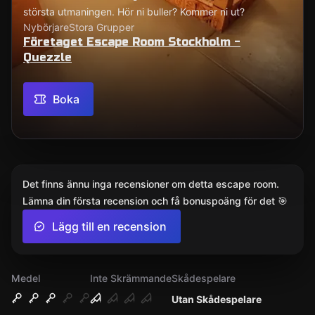
största utmaningen. Hör ni buller? Kommer ni ut?
Nybörjare
Stora Grupper
Företaget Escape Room Stockholm -
Quezzle
Boka
Det finns ännu inga recensioner om detta escape room.
Lämna din första recension och få bonuspoäng för det 🎯
Lägg till en recension
Medel
Inte Skrämmande
Skådespelare
Utan Skådespelare