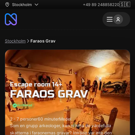
🇸🇪
Stockholm
+49 89 248858220
Stockholm
Faraos Grav
Escape room 14+
FARAOS GRAV
Verifierad
2 - 7 personer
60 minuter
Medel
Som en grupp arkeologer, kan ni hitta de värdefulla
skatterna i faraonernas gravar? Inträde var inte den