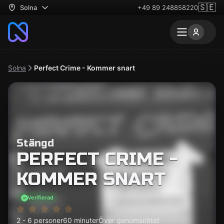
🇸🇪
Solna
+49 89 248858220
Solna
Perfect Crime - Kommer snart
Stängd
PERFECT CRIME -
KOMMER SNART
Verifierad
2 - 6 personer
60 minuter
Över genomsnittet