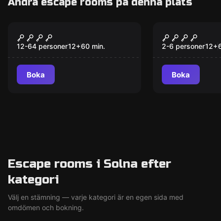
Andra escape rooms på denna plats
Escape room
Escape room
The Angel of Death
Dödsängel
Ny
12-64 personer
12
+
60
min.
2-6 personer
12
+
Boka
Boka
Escape rooms i Solna efter
kategori
Välj en stämning — varje kategori är en egen sida med
omdömen och bokning.