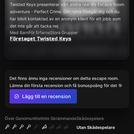
Twisted Keys presenterar vårt andra real life Escape Room
adventure - Perfect Crime. Ditt rykte föregår dig och du
har blivit kontaktad av en anonym klient för ett jobb som
det inte går att tacka nej
Med Barn
För Erfarna
Stora Grupper
Företaget Twisted Keys
Det finns ännu inga recensioner om detta escape room.
Lämna din första recension och få bonuspoäng för det 🎯
Lägg till en recension
Över Genomsnittet
Inte Skrämmande
Skådespelare
Utan Skådespelare