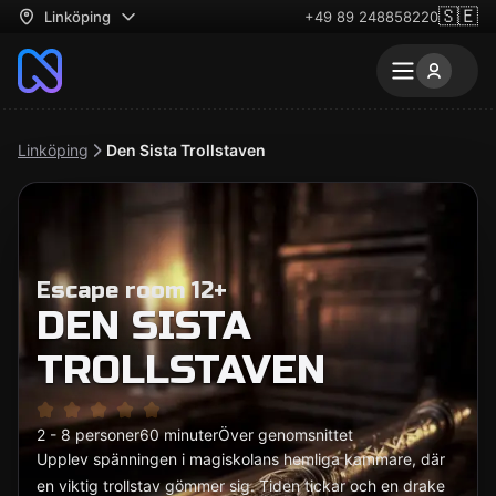
🇸🇪
Linköping
+49 89 248858220
Linköping
Den Sista Trollstaven
Escape room 12+
DEN SISTA
TROLLSTAVEN
2 - 8 personer
60 minuter
Över genomsnittet
Upplev spänningen i magiskolans hemliga kammare, där
en viktig trollstav gömmer sig. Tiden tickar och en drake