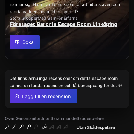
närmar sig. Har ni vad som krävs för att hitta staven och
rädda världen innan tiden löper ut?
Stora Grupper
Med Barn
För Erfarna
Företaget Baronia Escape Room Linköping
Boka
Det finns ännu inga recensioner om detta escape room.
Lämna din första recension och få bonuspoäng för det 🎯
Lägg till en recension
Över Genomsnittet
Inte Skrämmande
Skådespelare
Utan Skådespelare