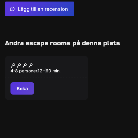
Lägg till en recension
Andra escape rooms på denna plats
Escape room
Mysteriet på
Magiskolan
4-8 personer
12
+
60
min.
Boka