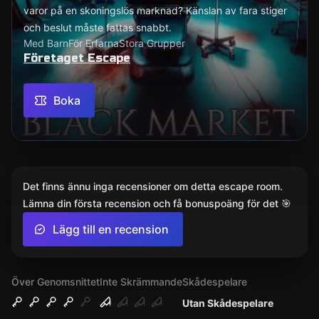
varor på en skoningslös marknad? Känslan av fara stiger
och beslut måste fattas snabbt.
Med Barn
För Erfarna
Stora Grupper
Företaget Escape
Boka
Det finns ännu inga recensioner om detta escape room.
Lämna din första recension och få bonuspoäng för det 🎯
Lägg till en recension
Över Genomsnittet
Inte Skrämmande
Skådespelare
Utan Skådespelare