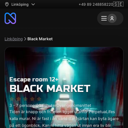
🇸🇪
Linköping
+49 89 248858220
Linköping
Black Market
Escape room 12+
BLACK MARKET
3 - 7 personer
60 minuter
Över genomsnittet
Tiden är knapp och friheten ligger utanför PerpetuaLifes
kalla murar. Ni är fast i en värld där hjärtan kan byta ägare
på ett ögonblick. Kan ni hitta vägen ut innan era liv blir