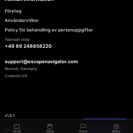
Företag
Användarvillkor
Policy för behandling av personuppgifter
Tekniskt stöd
+49 89 248858220
support@escapenavigator.com
Munich, Germany
Codeum UG
v
1.6.1
Hittade du ett fel?
Black Market
Boka
Urval
Gåva
Karta
Meny