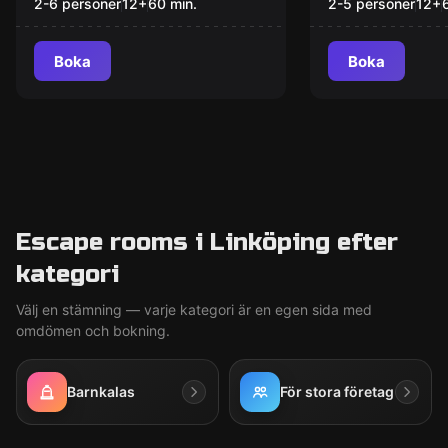
Heist
2-6 personer
12
+
60
min.
2-5 personer
12
+
Boka
Boka
Escape rooms i Linköping efter
kategori
Välj en stämning — varje kategori är en egen sida med
omdömen och bokning.
Barnkalas
För stora företag