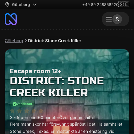
🇸🇪
Göteborg
+49 89 248858220
Göteborg
District: Stone Creek Killer
Escape room 12+
DISTRICT: STONE
CREEK KILLER
Verifierad
3 - 5 personer
60 minuter
Över genomsnittet
Flera människor har försvunnit spårlöst i det lilla samhället
Stone Creek, Texas. Er misstänkta är en enstöring vid