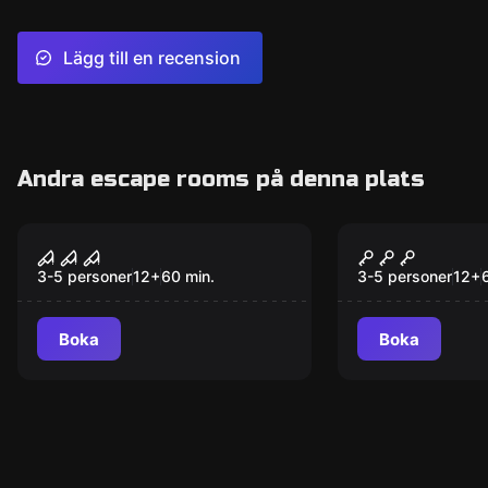
Lägg till en recension
Andra escape rooms på denna plats
Escape room
Escape room
District: Blackford
District: Pr
Asylum
Phoenix
3-5 personer
12
+
60
min.
3-5 personer
12
+
Boka
Boka