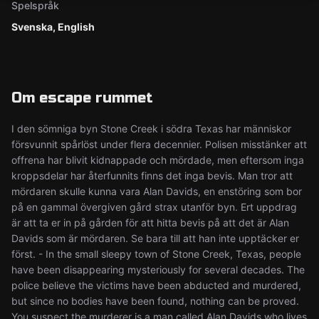
Spelspråk
Svenska, English
Om escape rummet
I den sömniga byn Stone Creek i södra Texas har människor
försvunnit spårlöst under flera decennier. Polisen misstänker att
offrena har blivit kidnappade och mördade, men eftersom inga
kroppsdelar har återfunnits finns det inga bevis. Man tror att
mördaren skulle kunna vara Alan Davids, en enstöring som bor
på en gammal övergiven gård strax utanför byn. Ert uppdrag
är att ta er in på gården för att hitta bevis på att det är Alan
Davids som är mördaren. Se bara till att han inte upptäcker er
först. - In the small sleepy town of Stone Creek, Texas, people
have been disappearing mysteriously for several decades. The
police believe the victims have been abducted and murdered,
but since no bodies have been found, nothing can be proved.
You suspect the murderer is a man called Alan Davids who lives