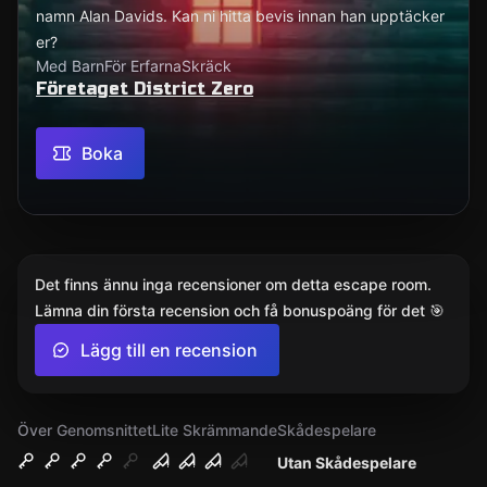
namn Alan Davids. Kan ni hitta bevis innan han upptäcker
er?
Med Barn
För Erfarna
Skräck
Företaget District Zero
Boka
Det finns ännu inga recensioner om detta escape room.
Lämna din första recension och få bonuspoäng för det 🎯
Lägg till en recension
Över Genomsnittet
Lite Skrämmande
Skådespelare
Utan Skådespelare