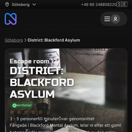
🇸🇪
Göteborg
+49 89 248858220
Göteborg
District: Blackford Asylum
Escape room 12+
DISTRICT:
BLACKFORD
ASYLUM
Verifierad
3 - 5 personer
60 minuter
Över genomsnittet
Fångade i Blackford Mental Asylum, letar ni efter ett gömt