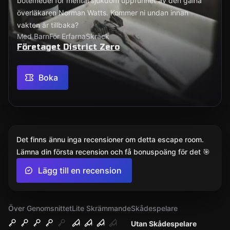
botemedel för mental sjukdom uppfunnet av den galna
överläkaren Norman Watts. Kommer ni undan innan
vakten är tillbaka?
Med Barn
För Erfarna
Skräck
Företaget District Zero
Boka
Det finns ännu inga recensioner om detta escape room.
Lämna din första recension och få bonuspoäng för det 🎯
Lägg till en recension
Över Genomsnittet
Lite Skrämmande
Skådespelare
Utan Skådespelare