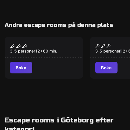
Andra escape rooms på denna plats
Escape room
Escape room
District: Stone Creek
District: Pr
Killer
Phoenix
3-5 personer
12
+
60
min.
3-5 personer
12
+
Boka
Boka
Escape rooms i Göteborg efter
kategori