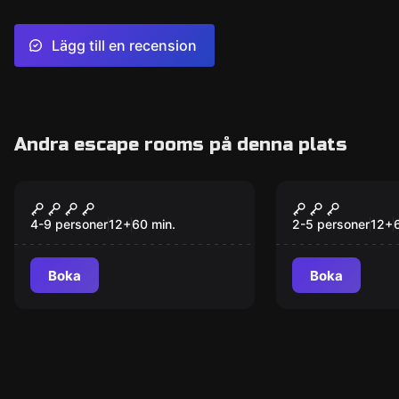
Lägg till en recension
Andra escape rooms på denna plats
Escape room
Escape room
Jakten på templet
Diamantku
Ny
4-9 personer
12
+
60
min.
2-5 personer
12
+
Boka
Boka