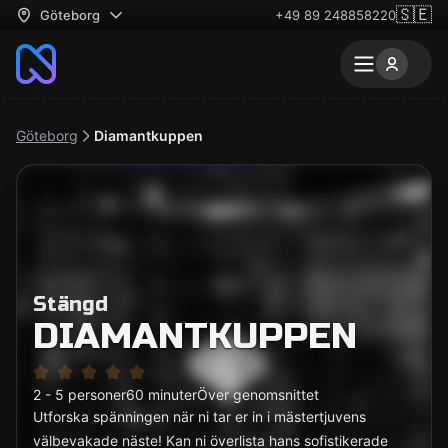
🇸🇪
Göteborg
+49 89 248858220
Göteborg
Diamantkuppen
Stängd
DIAMANTKUPPEN
2 - 5 personer
60 minuter
Över genomsnittet
Utforska spänningen när ni tar er in i mästertjuvens
välbevakade näste! Kan ni överlista hans sofistikerade