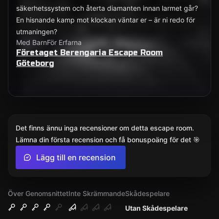
säkerhetssystem och återta diamanten innan larmet går?
En hisnande kamp mot klockan väntar er – är ni redo för
utmaningen?
Med Barn
För Erfarna
Företaget Berengaria Escape Room
Göteborg
Det finns ännu inga recensioner om detta escape room.
Lämna din första recension och få bonuspoäng för det 🎯
Lägg till en recension
Över Genomsnittet
Inte Skrämmande
Skådespelare
Utan Skådespelare