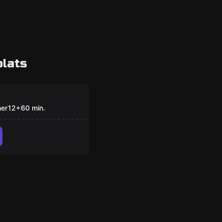
plats
om
 på templet
ner
12
+
60
min.