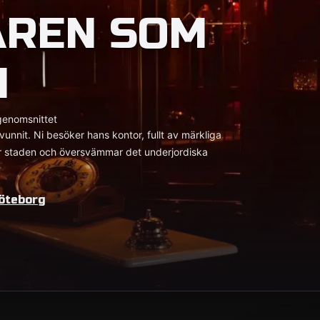
AREN SOM
N
genomsnittet
unnit. Ni besöker hans kontor, fullt av märkliga
år staden och översvämmar det underjordiska
öteborg