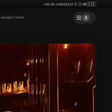
🇸🇪
+49 89 248858220
r escape rooms