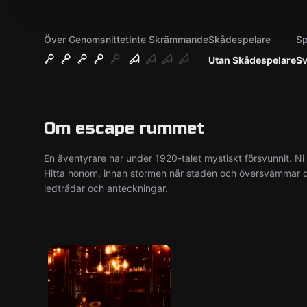
Över Genomsnittet
Inte Skrämmande
Skådespelare
Sp
Utan Skådespelare
S
Om escape rummet
En äventyrare har under 1920-talet mystiskt försvunnit. Ni 
Hitta honom, innan stormen når staden och översvämmar de
ledtrådar och anteckningar.