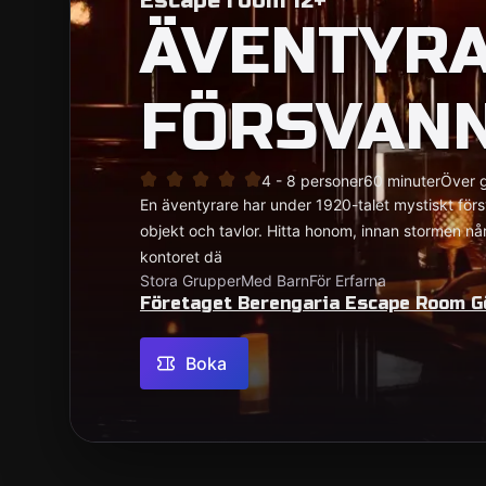
Escape room 12+
ÄVENTYR
FÖRSVAN
4 - 8 personer
60 minuter
Över 
En äventyrare har under 1920-talet mystiskt försv
objekt och tavlor. Hitta honom, innan stormen n
kontoret dä
Stora Grupper
Med Barn
För Erfarna
Företaget Berengaria Escape Room G
Boka