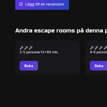
Lägg till en recension
Andra escape rooms på denna 
Escape room
Escape ro
Diamantkuppen
Jakten
Ny
2-5 personer
12
+
60
min.
4-9 perso
Boka
Boka