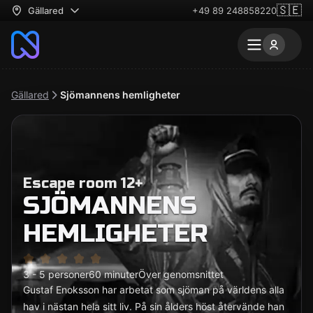
🇸🇪
Gällared
+49 89 248858220
Gällared
Sjömannens hemligheter
Escape room 12+
SJÖMANNENS
HEMLIGHETER
3 - 5 personer
60 minuter
Över genomsnittet
Gustaf Enoksson har arbetat som sjöman på världens alla
hav i nästan hela sitt liv. På sin ålders höst återvände han