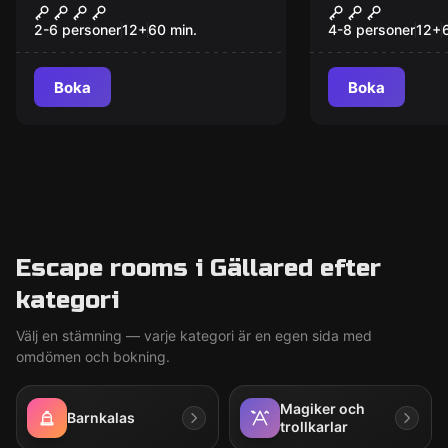
Lastrummet
The Lighth
Ny
2-6 personer
12
+
60
min.
4-8 personer
12
+
Boka
Boka
Escape rooms i Gällared efter
kategori
Välj en stämning — varje kategori är en egen sida med
omdömen och bokning.
Magiker och
Barnkalas
trollkarlar