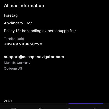
Allmän information
Företag
Användarvillkor
Policy för behandling av personuppgifter
Tekniskt stöd
+49 89 248858220
support@escapenavigator.com
Munich, Germany
Codeum UG
v
1.6.1
Hittade du ett fel?