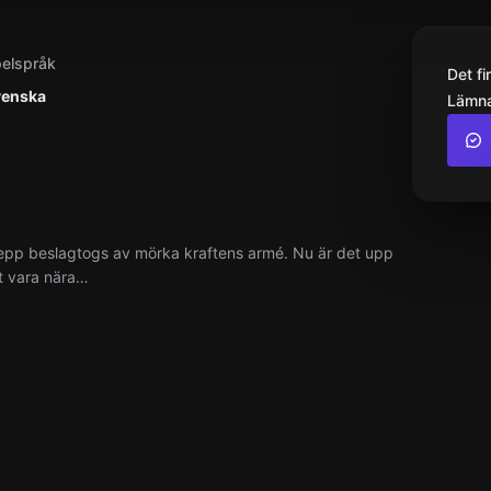
elspråk
Det f
venska
Lämna
epp beslagtogs av mörka kraftens armé. Nu är det upp
et vara nära…