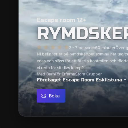
Escape room 12+
RYMDSKE
2 - 7 personer
60 minuter
Över g
Ni befinner er på rymdskeppet som nu har tagit
enas och slåss för att återta kontrollen och rädda
ni redo för sitt livs kamp?
Med Barn
För Erfarna
Stora Grupper
Företaget Escape Room Eskilstuna -
Boka