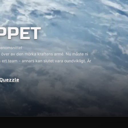
PPET
enomsnittet
s över av den mörka kraftens armé. Nu måste ni
 ert team – annars kan slutet vara oundvikligt. Är
 Quezzle