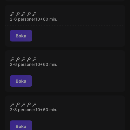
Escape room
På Flykt
STÄNGD
2-6 personer
10
+
60
min.
Boka
Escape room
Trollkarls Prövningarna
STÄNGD
2-6 personer
10
+
60
min.
Boka
Escape room
Sherlock
STÄNGD
2-8 personer
10
+
60
min.
Boka