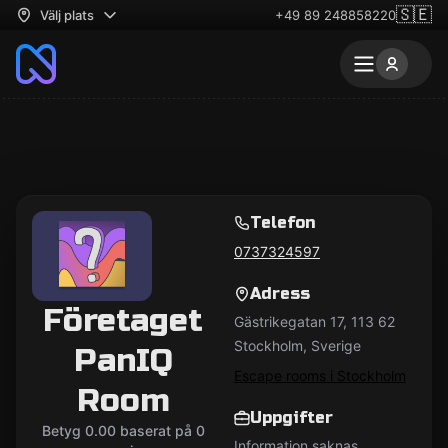
🇸🇪
Välj plats
+49 89 248858220
Telefon
0737324597
Adress
Företaget
Gästrikegatan 17, 113 62
Stockholm, Sverige
PanIQ
Escape rooms i Stockholm
Room
Uppgifter
Betyg 0.00 baserat på 0
Information saknas