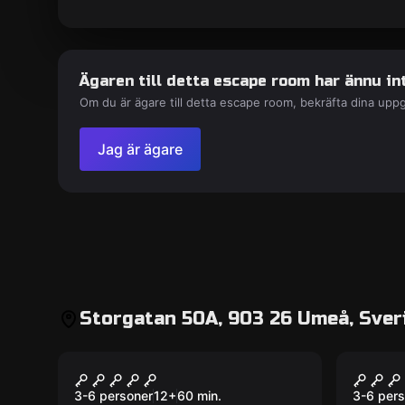
Ägaren till detta escape room har ännu int
Om du är ägare till detta escape room, bekräfta dina uppg
Jag är ägare
Storgatan 50A, 903 26 Umeå, Sver
Escape room
Escape 
Cover-up
Mada
3-6 personer
12
+
60
min.
3-6 pers