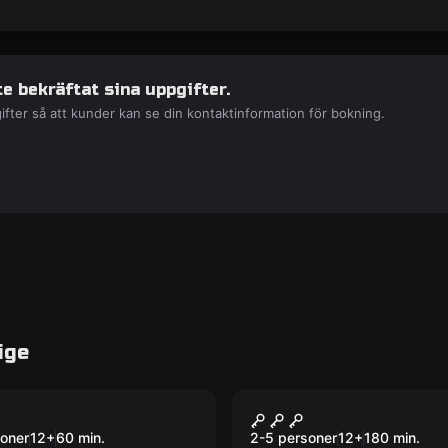
e bekräftat sina uppgifter.
ifter så att kunder kan se din kontaktinformation för bokning.
ige
room
Escape room
me Magnolia
Stadsspel Umeå
Ny
oner
12
+
60
min.
2-5 personer
12
+
180
min.