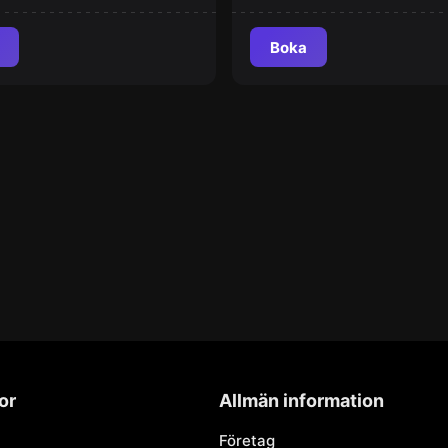
Boka
or
Allmän information
Företag