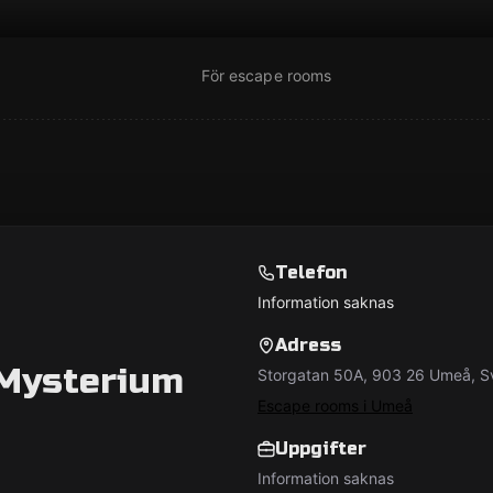
För escape rooms
Telefon
Information saknas
Adress
 Mysterium
Storgatan 50A, 903 26 Umeå, S
Escape rooms i Umeå
Uppgifter
Information saknas