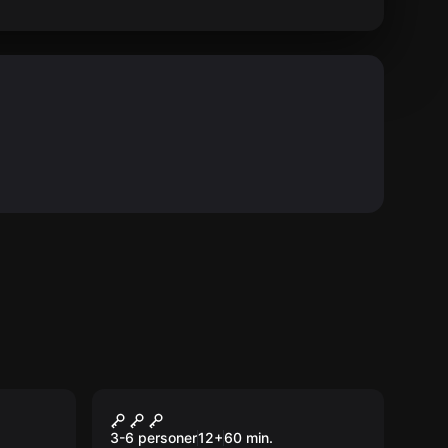
Escape room
Experiment M
3-6 personer
12
+
60
min.